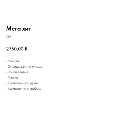
Мега хит
SKU:
2750,00
₽
-Канада
-Филадельфия с тунцом
-Филадельфия
-Аляска
-Калифорния с угрем
-Калифорния с крабом
Ка
4