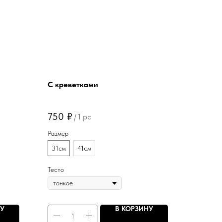
С креветками
750
₽
/
1 pc
Размер
31см
41см
Тесто
НУ
В КОРЗИНУ