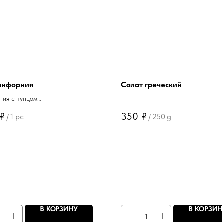
лифорния
Салат греческий
ния с тунцом
ния с угрем
₽
350
₽
/
1 pc
/
250 g
ния с крабом
В КОРЗИНУ
В КОРЗИ