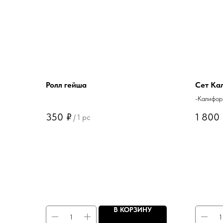
Ролл гейша
Сет Ка
-Калифор
-Калифор
350
₽
1 800
/
1 pc
-Калифор
-Аляска
В КОРЗИНУ