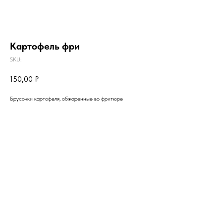
Картофель фри
SKU:
150,00
₽
Брусочки картофеля, обжаренные во фритюре